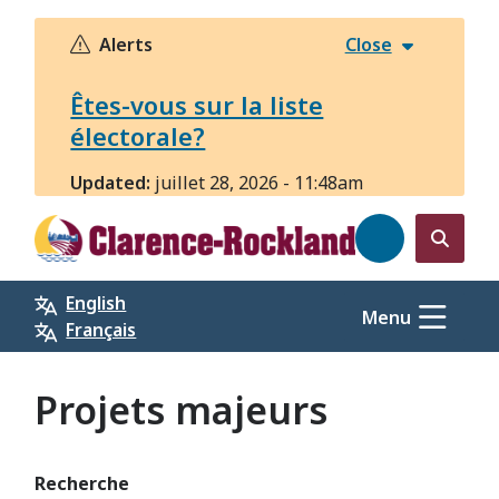
Aller
au
Alerts
Close
contenu
principal
Êtes-vous sur la liste
électorale?
Updated:
juillet 28, 2026 - 11:48am
Open
the
English
search
Menu
Français
form
Projets majeurs
Recherche