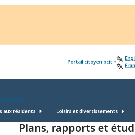
?
Engl
Portail citoyen bciti+
Fran
toyen bciti+
s aux résidents
Loisirs et divertissements
Plans, rapports et étu