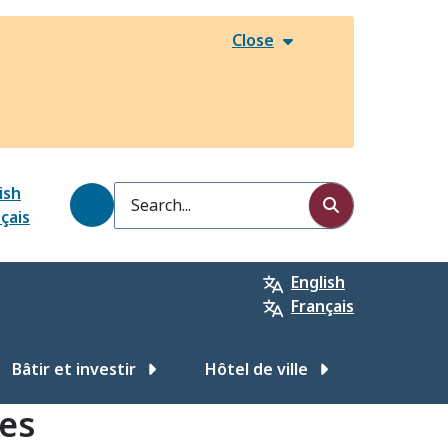
Close
ish
Search
çais
English
Français
Bâtir et investir
Hôtel de ville
des