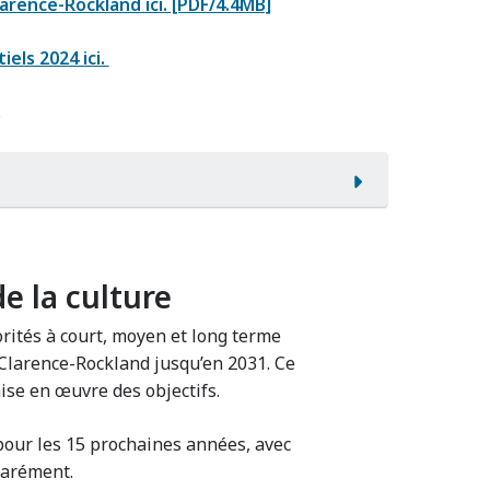
larence-Rockland ici. [PDF/4.4MB]
iels 2024 ici.
.
de la culture
iorités à court, moyen et long terme
e Clarence-Rockland jusqu’en 2031. Ce
mise en œuvre des objectifs.
 pour les 15 prochaines années, avec
parément.