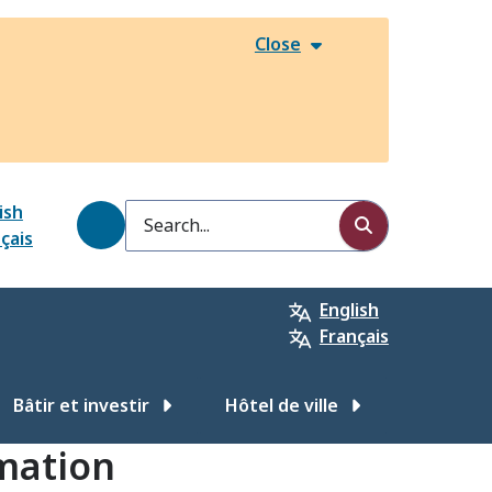
Close
ish
Search
çais
English
Français
Bâtir et investir
Hôtel de ville
mation