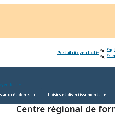
?
Engl
Portail citoyen bciti+
Fran
toyen bciti+
s aux résidents
Loisirs et divertissements
Centre régional de for