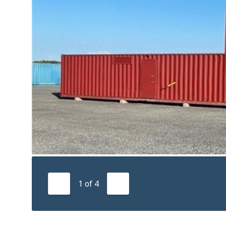
1
of
4
Previous
Next