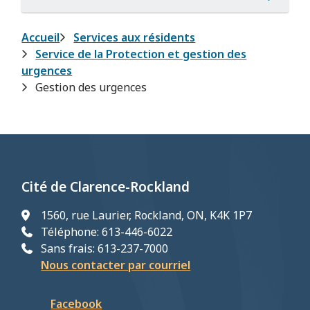
Fil
Accueil
Services aux résidents
Service de la Protection et gestion des
d'Ariane
urgences
Gestion des urgences
Cité de Clarence-Rockland
1560, rue Laurier, Rockland, ON, K4K 1P7
Téléphone: 613-446-6022
Sans frais: 613-237-7000
Nous contacter par courriel
Facebook