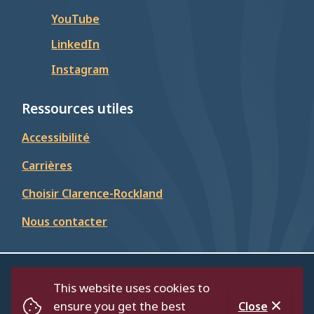
YouTube
LinkedIn
Instagram
Ressources utiles
Accessibilité
Carrières
Choisir Clarence-Rockland
Nous contacter
© Cité de Clarence-Rockland 2026
This website uses cookies to
Footer
Répertoire
Politique de confidentialité
ensure you get the best
Close
Accessibilité