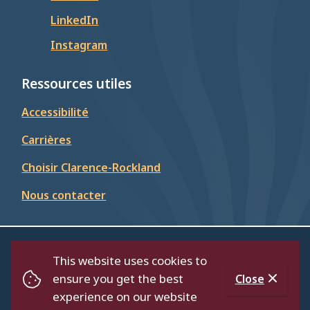
LinkedIn
Instagram
Ressources utiles
Accessibilité
Carrières
Choisir Clarence-Rockland
Nous contacter
© Cité de Clarence-Rockland 2026
This website uses cookies to
Footer
Répertoire
Politique de confidentialité
ensure you get the best
Close
Accessibilité
experience on our website
Website by
Upanup