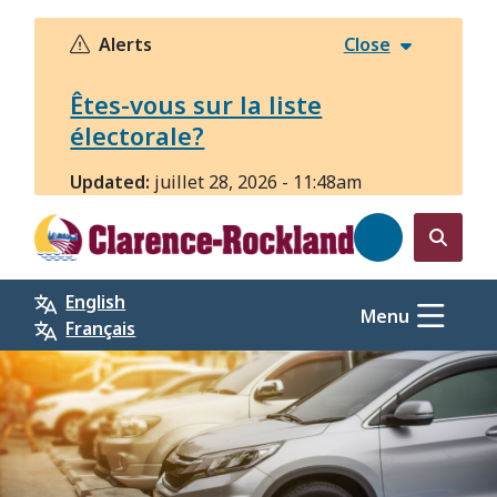
Aller
au
Alerts
Close
contenu
principal
Êtes-vous sur la liste
électorale?
Updated:
juillet 28, 2026 - 11:48am
Open
the
English
search
Menu
Français
form