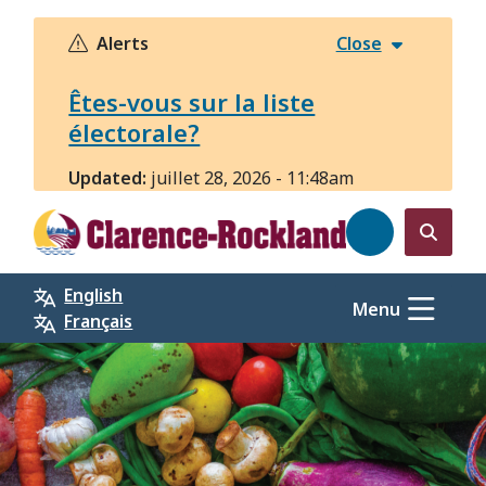
Aller
au
Alerts
Close
contenu
principal
Êtes-vous sur la liste
électorale?
Updated:
juillet 28, 2026 - 11:48am
Open
the
English
search
Menu
Français
form