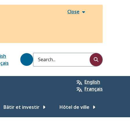
Close
ish
Search
çais
English
Français
Bâtir et investir
Hôtel de ville