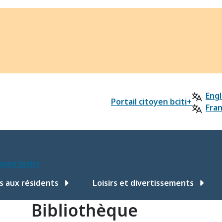
?
Engl
Portail citoyen bciti+
Fran
toyen bciti+
s aux résidents
Loisirs et divertissements
Bibliothèque