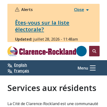
Aller
au
Alerts
Close
contenu
principal
Êtes-vous sur la liste
électorale?
Updated:
juillet 28, 2026 - 11:48am
Open
the
English
search
Menu
Français
form
Services aux résidents
La Cité de Clarence-Rockland est une communauté