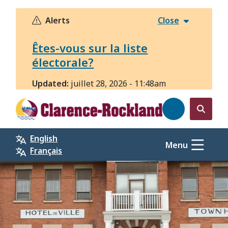
Aller
au
Alerts
Close
contenu
principal
Êtes-vous sur la liste
électorale?
Updated:
juillet 28, 2026 - 11:48am
Open
the
English
search
Menu
Français
form