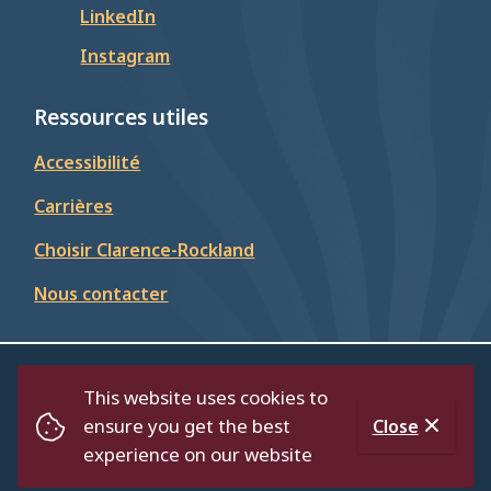
LinkedIn
Instagram
Ressources utiles
Accessibilité
Carrières
Choisir Clarence-Rockland
Nous contacter
© Cité de Clarence-Rockland 2026
This website uses cookies to
Footer
Répertoire
Politique de confidentialité
ensure you get the best
Close
Accessibilité
experience on our website
Website by
Upanup