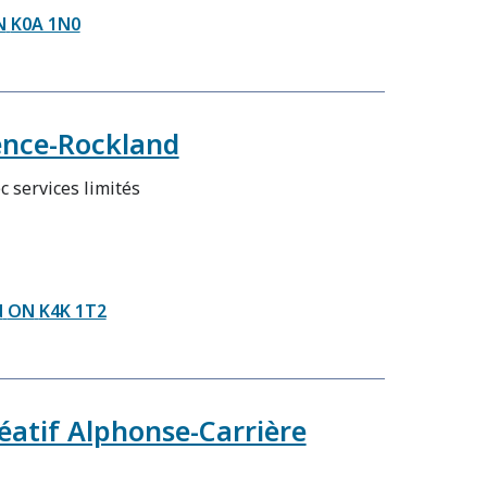
N
K0A 1N0
ence-Rockland
c services limités
d
ON
K4K 1T2
éatif Alphonse-Carrière