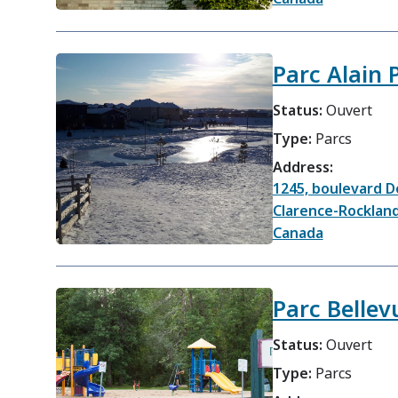
Parc Alain 
Status:
Ouvert
Type:
Parcs
Address:
1245, boulevard D
Clarence-Rocklan
Canada
Parc Bellev
Status:
Ouvert
Type:
Parcs