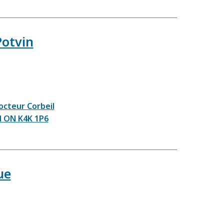
Potvin
octeur Corbeil
d
ON
K4K 1P6
ue