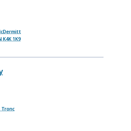
McDermitt
N
K4K 1K9
y
 Tronc