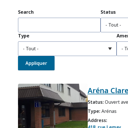
Search
Status
Type
Amen
Aréna Clar
Status:
Ouvert ave
Type:
Arénas
Address:
418, rue Lemay