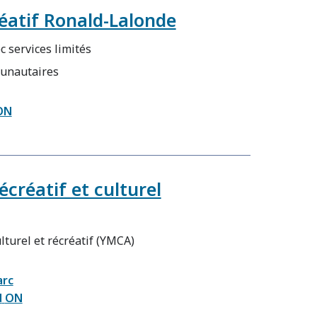
éatif Ronald-Lalonde
c services limités
unautaires
ON
créatif et culturel
turel et récréatif (YMCA)
arc
d
ON