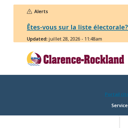
Aller
au
Alerts
contenu
principal
Êtes-vous sur la liste électorale
Updated:
juillet 28, 2026 - 11:48am
Portail ci
Main
Service