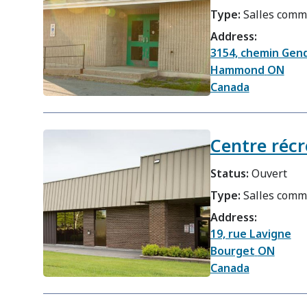
Type:
Salles comm
Address:
3154, chemin Gen
Hammond
ON
Canada
Centre récr
Status:
Ouvert
Type:
Salles comm
Address:
19, rue Lavigne
Bourget
ON
Canada