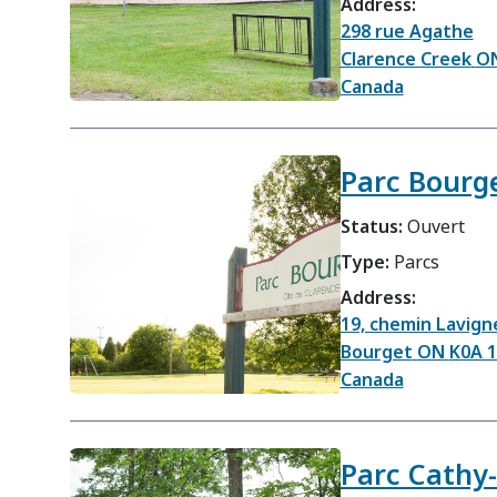
Address:
298 rue Agathe
Clarence Creek
O
Canada
Parc Bourg
Status:
Ouvert
Type:
Parcs
Address:
19, chemin Lavign
Bourget
ON
K0A 1
Canada
Parc Cathy