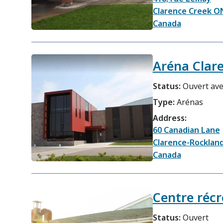
Clarence Creek
O
Canada
Aréna Clar
Status:
Ouvert ave
Type:
Arénas
Address:
60 Canadian Lane
Clarence-Rocklan
Canada
Centre récr
Status:
Ouvert