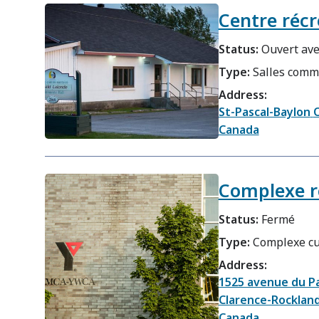
Centre récr
Status:
Ouvert ave
Type:
Salles comm
Address:
St-Pascal-Baylon
Canada
Complexe ré
Status:
Fermé
Type:
Complexe cul
Address:
1525 avenue du P
Clarence-Rocklan
Canada