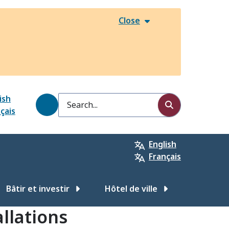
Close
ish
Search
çais
English
Français
Bâtir et investir
Hôtel de ville
allations