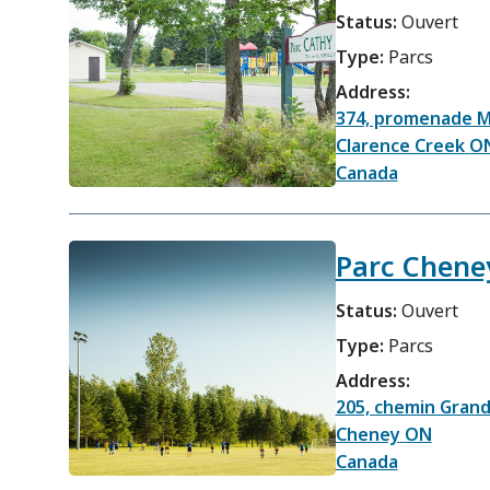
Status:
Ouvert
Type:
Parcs
Address:
374, promenade 
Clarence Creek
O
Canada
Parc Chene
Status:
Ouvert
Type:
Parcs
Address:
205, chemin Grand
Cheney
ON
Canada