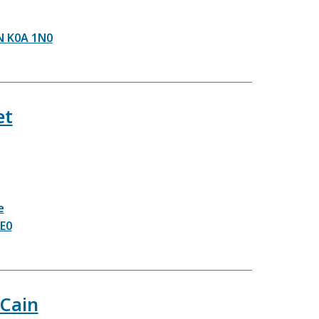
N
K0A 1N0
et
e
E0
-Cain