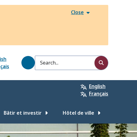
Close
ish
Search
çais
English
Français
Bâtir et investir
Hôtel de ville