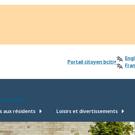
?
Engl
Portail citoyen bciti+
Fran
toyen bciti+
s aux résidents
Loisirs et divertissements