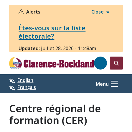
Aller
au
Alerts
Close
contenu
principal
Êtes-vous sur la liste
électorale?
Updated:
juillet 28, 2026 - 11:48am
Open
the
English
search
Menu
Français
form
Centre régional de
formation (CER)