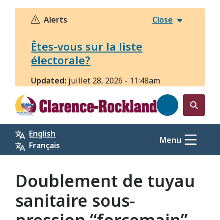
Aller
au
Alerts
Close
contenu
principal
Êtes-vous sur la liste
électorale?
Updated:
juillet 28, 2026 - 11:48am
Open
the
English
search
Menu
Français
form
Doublement de tuyau
sanitaire sous-