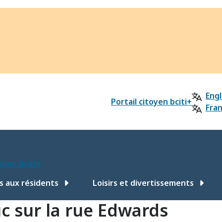
?
Engl
Portail citoyen bciti+
Fran
toyen bciti+
s aux résidents
Loisirs et divertissements
uc sur la rue Edwards