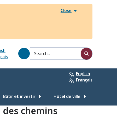
Close
ish
Search
çais
English
Français
Bâtir et investir
Hôtel de ville
on des chemins