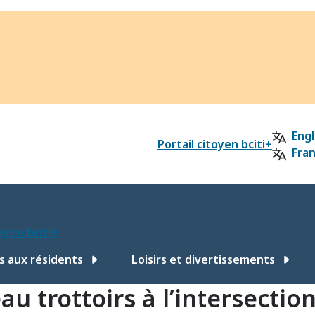
?
Engl
Portail citoyen bciti+
Fran
toyen bciti+
s aux résidents
Loisirs et divertissements
au trottoirs à l’intersecti