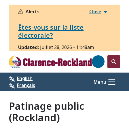
Aller
au
Alerts
Close
contenu
principal
Êtes-vous sur la liste
électorale?
Updated:
juillet 28, 2026 - 11:48am
Open
the
English
search
Menu
Français
form
Patinage public
(Rockland)