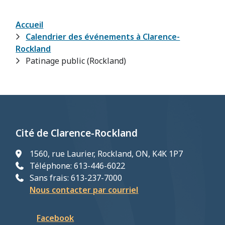
Fil
Accueil
Calendrier des événements à Clarence-
d'Ariane
Rockland
Patinage public (Rockland)
Cité de Clarence-Rockland
1560, rue Laurier, Rockland, ON, K4K 1P7
Téléphone: 613-446-6022
Sans frais: 613-237-7000
Nous contacter par courriel
Facebook