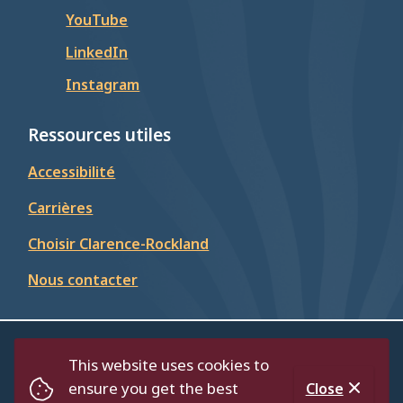
YouTube
LinkedIn
Instagram
Ressources utiles
Accessibilité
Carrières
Choisir Clarence-Rockland
Nous contacter
© Cité de Clarence-Rockland 2026
This website uses cookies to
Footer
Répertoire
Politique de confidentialité
ensure you get the best
Close
Accessibilité