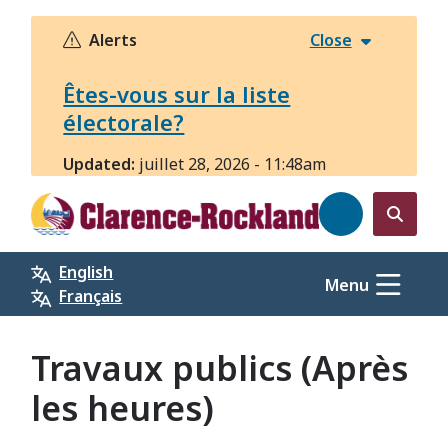
Aller
au
Alerts
Close
contenu
principal
Êtes-vous sur la liste
électorale?
Updated:
juillet 28, 2026 - 11:48am
Open
the
English
search
Menu
Français
form
Travaux publics (Après
les heures)