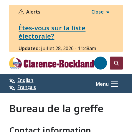
Aller
au
Alerts
Close
contenu
principal
Êtes-vous sur la liste
électorale?
Updated:
juillet 28, 2026 - 11:48am
Open
the
English
search
Menu
Français
form
Bureau de la greffe
Contact information