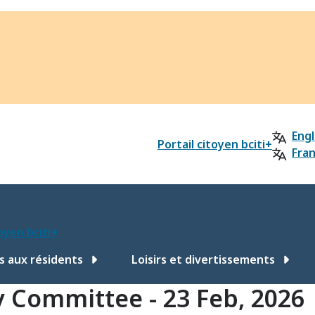
?
Engl
Portail citoyen bciti+
Fran
toyen bciti+
s aux résidents
Loisirs et divertissements
y Committee - 23 Feb, 2026