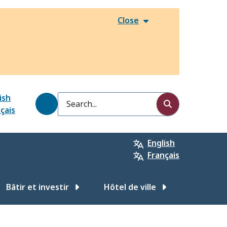
Close
ish
Search
çais
English
Français
Bâtir et investir
Hôtel de ville