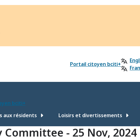
?
Engl
Portail citoyen bciti+
Fran
toyen bciti+
s aux résidents
Loisirs et divertissements
y Committee - 25 Nov, 2024