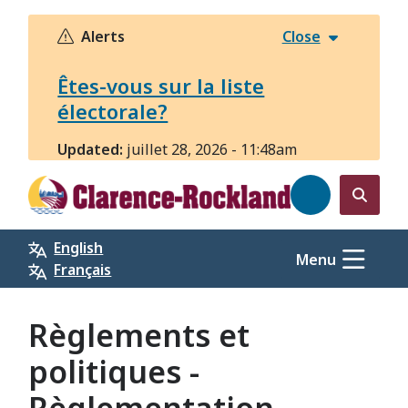
Aller
au
Alerts
Close
contenu
principal
Êtes-vous sur la liste
électorale?
Updated:
juillet 28, 2026 - 11:48am
Open
the
English
search
Menu
Français
form
Règlements et
politiques -