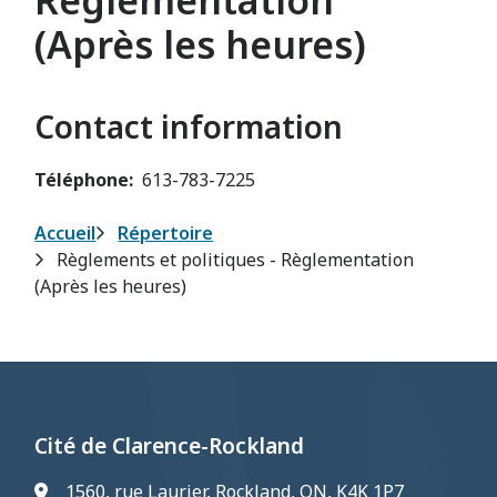
Règlementation
(Après les heures)
Contact information
Téléphone
613-783-7225
Fil
Accueil
Répertoire
Règlements et politiques - Règlementation
d'Ariane
(Après les heures)
Cité de Clarence-Rockland
1560, rue Laurier, Rockland, ON, K4K 1P7