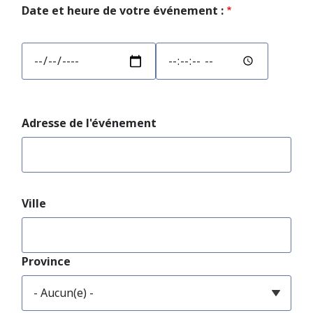
Date et heure de votre événement :
Date
Date
et
et
heure
heure
de
de
votre
votre
Adresse
Adresse de l'événement
événement
événement
de
: :
: :
l'événement
Date
Heure
:
Ville
Province