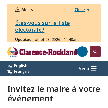
Aller
au
Alerts
Close
contenu
principal
Êtes-vous sur la liste
électorale?
Updated:
juillet 28, 2026 - 11:48am
Open
the
English
search
Menu
Français
form
Invitez le maire à votre
événement