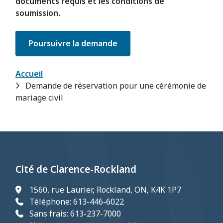
documents requis et les conditions de
soumission.
Fil
Accueil
Demande de réservation pour une cérémonie de
d'Ariane
mariage civil
Cité de Clarence-Rockland
1560, rue Laurier, Rockland, ON, K4K 1P7
Téléphone: 613-446-6022
Sans frais: 613-237-7000