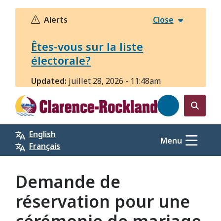
Aller
au
Alerts
Close
contenu
principal
Êtes-vous sur la liste
électorale?
Updated:
juillet 28, 2026 - 11:48am
Open
the
English
search
Menu
Français
form
Demande de
réservation pour une