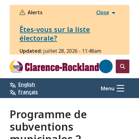
Aller
au
Alerts
Close
contenu
principal
Êtes-vous sur la liste
électorale?
Updated:
juillet 28, 2026 - 11:48am
Open
the
English
search
Menu
Français
form
Programme de
subventions