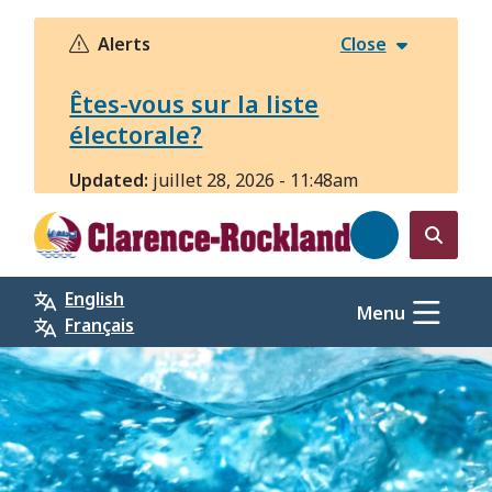
Aller
au
Alerts
Close
contenu
principal
Êtes-vous sur la liste
électorale?
Updated:
juillet 28, 2026 - 11:48am
Open
the
English
search
Menu
Français
form