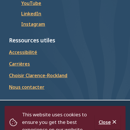
YouTube
LinkedIn
Instagram
Ressources utiles
Accessibilité
Carrières
Choisir Clarence-Rockland
Nous contacter
© Cité de Clarence-Rockland 2026
This website uses cookies to
Footer
Répertoire
Politique de confidentialité
ensure you get the best
Close
Accessibilité
experience on our website