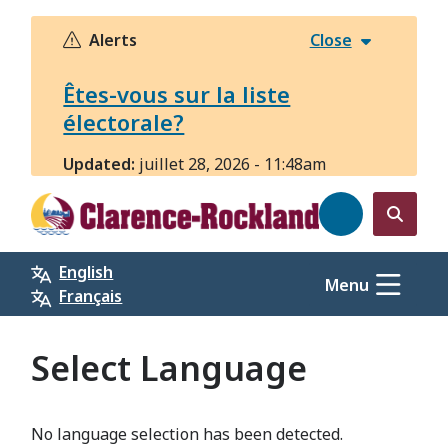
Aller
au
Alerts
Close
contenu
principal
Êtes-vous sur la liste
électorale?
Updated:
juillet 28, 2026 - 11:48am
Open
the
English
search
Menu
Français
form
Select Language
No language selection has been detected.