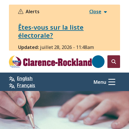
Aller
au
Alerts
Close
contenu
principal
Êtes-vous sur la liste
électorale?
Updated:
juillet 28, 2026 - 11:48am
Open
the
English
search
Menu
Français
form